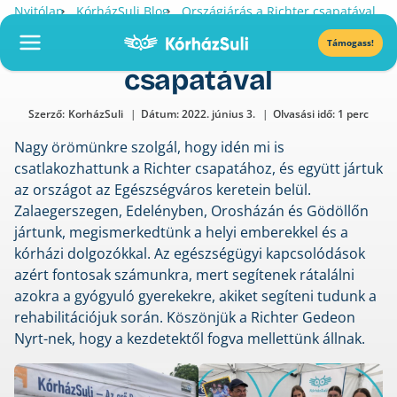
Skip
•
•
Nyitólap
KórházSuli Blog
Országjárás a Richter csapatával
to
Országjárás a Richter
Támogass!
content
csapatával
Szerző:
KorházSuli
Dátum:
2022. június 3.
Olvasási idő: 1 perc
Nagy örömünkre szolgál, hogy idén mi is
csatlakozhattunk a Richter csapatához, és együtt jártuk
az országot az Egészségváros keretein belül.
Zalaegerszegen, Edelényben, Orosházán és Gödöllőn
jártunk, megismerkedtünk a helyi emberekkel és a
kórházi dolgozókkal. Az egészségügyi kapcsolódások
azért fontosak számunkra, mert segítenek rátalálni
azokra a gyógyuló gyerekekre, akiket segíteni tudunk a
rehabilitációjuk során. Köszönjük a Richter Gedeon
Nyrt-nek, hogy a kezdetektől fogva mellettünk állnak.