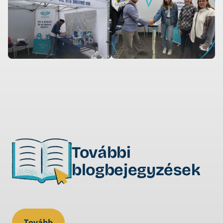
További
blogbejegyzések
Tovább