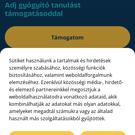
Adj gyógyító tanulást
támogatásoddal
Támogatom
Sütiket használunk a tartalmak és hirdetések
Bankszámlaszám: 16200106-11625339
személyre szabásához, közösségi funkciók
IBAN: HU10 16200106 11625339 00000000
biztosításához, valamint weboldalforgalmunk
elemzéséhez. Ezenkívül közösségi média-, hirdető-
és elemező partnereinkkel megosztjuk a
weboldalhasználatodra vonatkozó adataid, akik
kombinálhatják az adatokat más olyan adatokkal,
amelyeket megadtál számukra vagy az általad
használt más szolgáltatásokból gyűjtöttek.
Adatvédelmi tájékoztató
Gyermekvédelmi irányelv