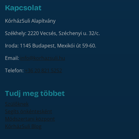
Kapcsolat
KórházSuli Alapítvány
Székhely: 2220 Vecsés, Széchenyi u. 32/c.
Iroda: 1145 Budapest, Mexikói út 59-60.
Email:
info@korhazsuli.hu
Telefon:
+36 20 821 5252
Tudj meg többet
Szülőknek
Segíts önkéntesként
Módszertani központ
KórházSuli Blog