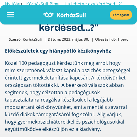
Skip
•
•
Nyitólap
KórházSuli Blog
„Ha lehetne egy kérdésed…?”
to
„Ha lehetne egy
Támogass!
content
kérdésed…?”
Szerző:
KorházSuli
Dátum:
2023. május 30.
Olvasási idő: 1 perc
Előkészületek egy hiánypótló kézikönyvhöz
Közel 100 pedagógust kérdeztünk meg arról, hogy
mire szeretnének választ kapni a pszichés betegséggel
érintett gyermekek tanítása kapcsán. A kérdőívünket
országosan töltötték ki. A beérkező válaszok abban
segítenek, hogy célzottan a pedagógusok
tapasztalataira reagálva készítsük el a legújabb
módszertani kézikönyvünket, ami a mentális zavarral
küzdő diákok támogatásáról fog szólni. Alig várjuk,
hogy gyermekpszichiáterekkel és pszichológusokkal
együttműködve elkészüljön ez a kiadvány.