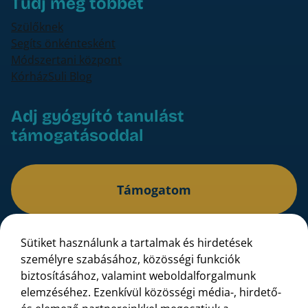
Tudj meg többet
Szülőknek
Segíts önkéntesként
Módszertani központ
KórházSuli Blog
Adj gyógyító tanulást
támogatásoddal
Támogatom
Sütiket használunk a tartalmak és hirdetések
Bankszámlaszám: 16200106-11625339
személyre szabásához, közösségi funkciók
IBAN: HU10 16200106 11625339 00000000
biztosításához, valamint weboldalforgalmunk
elemzéséhez. Ezenkívül közösségi média-, hirdető-