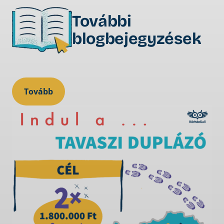
További
blogbejegyzések
Tovább