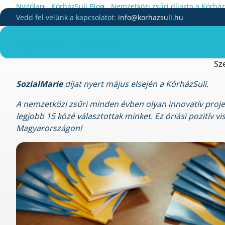
Skip
•
•
Nyitólap
KórházSuli Blog
Nemzetközi zsűri díjazta a Kórhá
to
Vedd fel velünk a kapcsolatot:
info@korhazsuli.hu
Nemzetközi zsű
content
Sz
SozialMarie
díjat nyert május elsején a KórházSuli.
A nemzetközi zsűri minden évben olyan innovatív projek
legjobb 15 közé választottak minket. Ez óriási pozitív vi
Magyarországon!