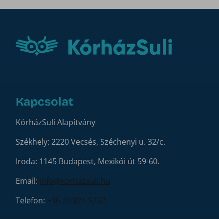
Kapcsolat
KórházSuli Alapítvány
Székhely: 2220 Vecsés, Széchenyi u. 32/c.
Iroda: 1145 Budapest, Mexikói út 59-60.
Email:
info@korhazsuli.hu
Telefon:
+36 20 821 5252