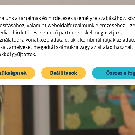
nálunk a tartalmak és hirdetések személyre szabásához, kö
tosításához, valamint weboldalforgalmunk elemzéséhez. Eze
dia-, hirdető- és elemező partnereinkkel megosztjuk a
nálatodra vonatkozó adataid, akik kombinálhatják az adat
kal, amelyeket megadtál számukra vagy az általad használt
okból gyűjtöttek.
szükségesek
Beállítások
Összes elfo