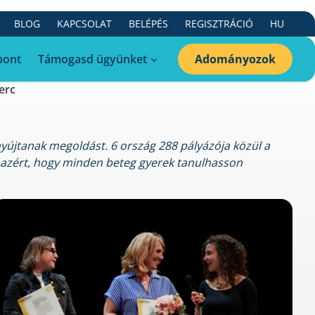
BLOG
KAPCSOLAT
BELÉPÉS
REGISZTRÁCIÓ
HU
ázSulit Bécsben
pont
Támogasd ügyünket
Adományozok
perc
yújtanak megoldást. 6 ország 288 pályázója közül a
 azért, hogy minden beteg gyerek tanulhasson