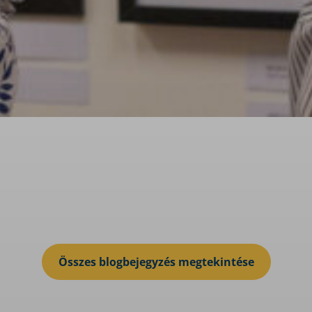
Összes blogbejegyzés megtekintése