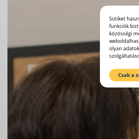
Sütiket hasz
funkciók biz
közösségi mé
weboldalhasz
olyan adatok
szolgáltatás
Csak a 