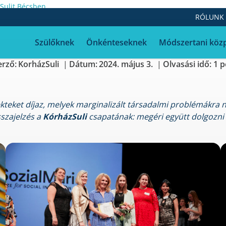
zSulit Bécsben
RÓLUNK
ri díjazta a Kórh
Szülőknek
Önkénteseknek
Módszertani köz
erző:
KorházSuli
Dátum:
2024. május 3.
Olvasási idő: 1 
teket díjaz, melyek marginalizált társadalmi problémákra n
sszajelzés a
KórházSuli
csapatának: megéri együtt dolgozni