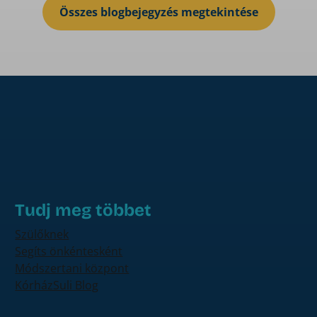
Összes blogbejegyzés megtekintése
Tudj meg többet
Szülőknek
Segíts önkéntesként
Módszertani központ
KórházSuli Blog