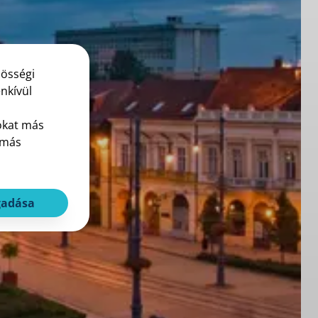
zösségi
nkívül
okat más
 más
gadása