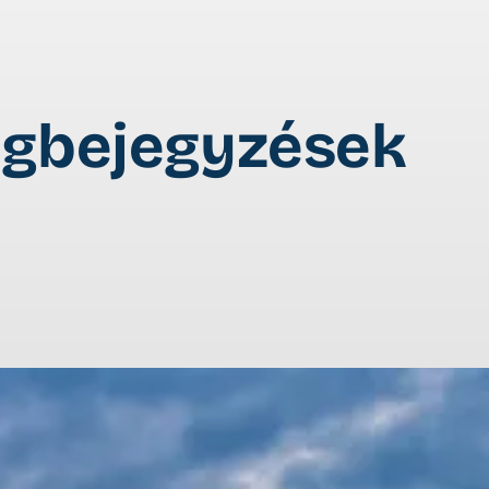
ogbejegyzések