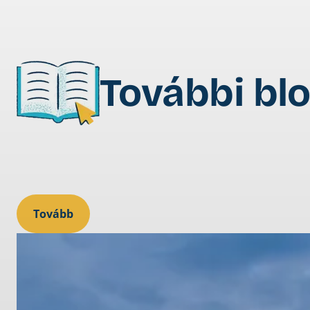
További bl
Tovább