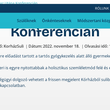
az Utána Konferencián
RÓLUNK
ssy Monika előad
Szülőknek
Önkénteseknek
Módszertani köz
Konferencián
ő:
KorházSuli
Dátum:
2022. november 18.
Olvasási idő: 
e előadást tartott a tartós gyógykezelés alatt álló gyermekek
ri is egyre nyitottabbak a holisztikus szemléletmód felé és
égügyi dolgozó vehetett a frissen megjelent Kórházból sul
 kapcsolatban.