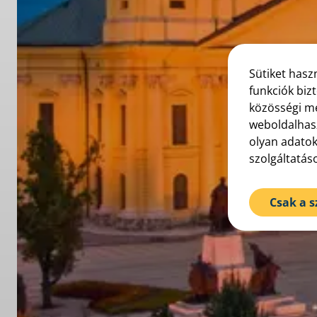
Sütiket hasz
funkciók biz
közösségi mé
weboldalhasz
olyan adatok
szolgáltatás
Csak a 