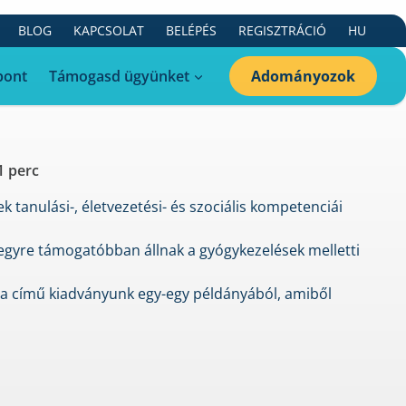
BLOG
KAPCSOLAT
BELÉPÉS
REGISZTRÁCIÓ
HU
ása az Utána
pont
Támogasd ügyünket
Adományozok
1 perc
 tanulási-, életvezetési- és szociális kompetenciái
 egyre támogatóbban állnak a gyógykezelések melletti
iba című kiadványunk egy-egy példányából, amiből