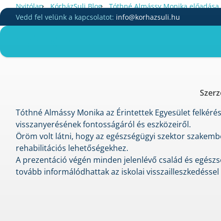
Skip
•
•
Nyitólap
KórházSuli Blog
Tóthné Almássy Monika előadása 
to
Vedd fel velünk a kapcsolatot:
info@korhazsuli.hu
Tóthné Almá
content
Szerz
Tóthné Almássy Monika az Érintettek Egyesület felkérésr
visszanyerésének fontosságáról és eszközeiről.
Öröm volt látni, hogy az egészségügyi szektor szakembe
rehabilitációs lehetőségekhez.
A prezentáció végén minden jelenlévő család és egészs
tovább informálódhattak az iskolai visszailleszkedéssel