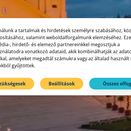
nálunk a tartalmak és hirdetések személyre szabásához, kö
tosításához, valamint weboldalforgalmunk elemzéséhez. Eze
dia-, hirdető- és elemező partnereinkkel megosztjuk a
nálatodra vonatkozó adataid, akik kombinálhatják az adat
kal, amelyeket megadtál számukra vagy az általad használt
okból gyűjtöttek.
szükségesek
Beállítások
Összes elfo