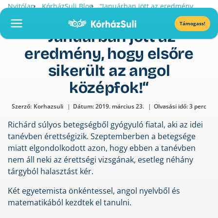
Skip
•
•
Nyitólap
KórházSuli Blog
“Januárban jött az eredmény,
to
hogy elsőre sikerült az angol középfok!“
Támogass!
content
“Januárban jött az
eredmény, hogy elsőre
sikerült az angol
középfok!“
Szerző:
Korhazsuli
Dátum:
2019. március 23.
Olvasási idő: 3 perc
Richárd súlyos betegségből gyógyuló fiatal, aki az idei
tanévben érettségizik. Szeptemberben a betegsége
miatt elgondolkodott azon, hogy ebben a tanévben
nem áll neki az érettségi vizsgának, esetleg néhány
tárgyból halasztást kér.
Két egyetemista önkéntessel, angol nyelvből és
matematikából kezdtek el tanulni.