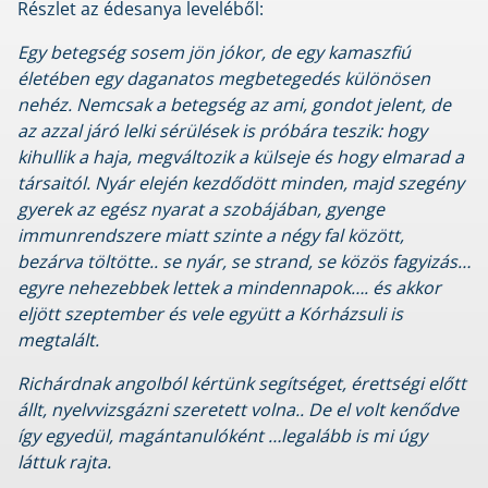
Részlet az édesanya leveléből:
Egy betegség sosem jön jókor, de egy kamaszfiú
életében egy daganatos megbetegedés különösen
nehéz. Nemcsak a betegség az ami, gondot jelent, de
az azzal járó lelki sérülések is próbára teszik: hogy
kihullik a haja, megváltozik a külseje és hogy elmarad a
társaitól. Nyár elején kezdődött minden, majd szegény
gyerek az egész nyarat a szobájában, gyenge
immunrendszere miatt szinte a négy fal között,
bezárva töltötte.. se nyár, se strand, se közös fagyizás…
egyre nehezebbek lettek a mindennapok…. és akkor
eljött szeptember és vele együtt a Kórházsuli is
megtalált.
Richárdnak angolból kértünk segítséget, érettségi előtt
állt, nyelvvizsgázni szeretett volna.. De el volt kenődve
így egyedül, magántanulóként …legalább is mi úgy
láttuk rajta.