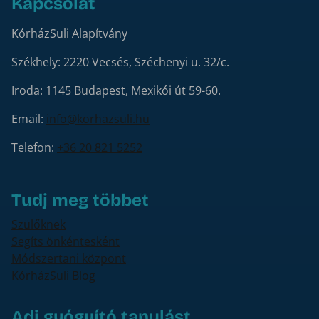
Kapcsolat
KórházSuli Alapítvány
Székhely: 2220 Vecsés, Széchenyi u. 32/c.
Iroda: 1145 Budapest, Mexikói út 59-60.
Email:
info@korhazsuli.hu
Telefon:
+36 20 821 5252
Tudj meg többet
Szülőknek
Segíts önkéntesként
Módszertani központ
KórházSuli Blog
Adj gyógyító tanulást