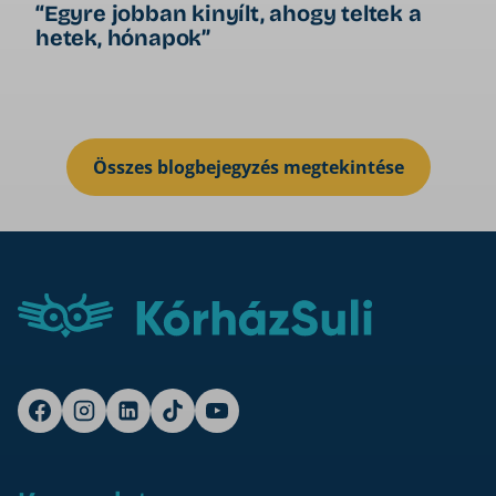
“Egyre jobban kinyílt, ahogy teltek a
O
hetek, hónapok”
Összes blogbejegyzés megtekintése