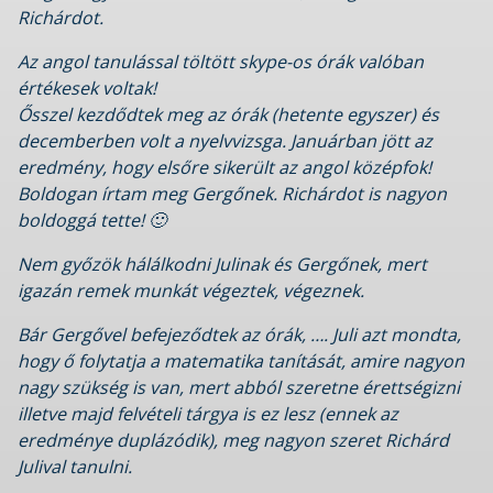
Richárdot.
Az angol tanulással töltött skype-os órák valóban
értékesek voltak!
Ősszel kezdődtek meg az órák (hetente egyszer) és
decemberben volt a nyelvvizsga. Januárban jött az
eredmény, hogy elsőre sikerült az angol középfok!
Boldogan írtam meg Gergőnek. Richárdot is nagyon
boldoggá tette! 🙂
Nem győzök hálálkodni Julinak és Gergőnek, mert
igazán remek munkát végeztek, végeznek.
Bár Gergővel befejeződtek az órák, …. Juli azt mondta,
hogy ő folytatja a matematika tanítását, amire nagyon
nagy szükség is van, mert abból szeretne érettségizni
illetve majd felvételi tárgya is ez lesz (ennek az
eredménye duplázódik), meg nagyon szeret Richárd
Julival tanulni.