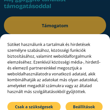
támogatásoddal
Támogatom
Sütiket használunk a tartalmak és hirdetések
Bankszámlaszám: 16200106-11625339
személyre szabásához, közösségi funkciók
IBAN: HU10 16200106 11625339 00000000
biztosításához, valamint weboldalforgalmunk
elemzéséhez. Ezenkívül közösségi média-, hirdető-
és elemező partnereinkkel megosztjuk a
weboldalhasználatodra vonatkozó adataid, akik
kombinálhatják az adatokat más olyan adatokkal,
amelyeket megadtál számukra vagy az általad
használt más szolgáltatásokból gyűjtöttek.
Adatvédelmi tájékoztató
Gyermekvédelmi irányelv
Csak a szükségesek
Beállítások
Átláthatóság