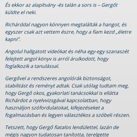
És ekkor az alapítvány -és talán a sors is – Gergőt
küldte el neki.
Richárddal nagyon könnyen megtalálták a hangot, és
egyszer csak azt vettem észre, hogy a fiam kezd „életre
kapni”.
Angolul hallgatott videókat és néha egy-egy szanaszét
felejtett angol könyv is arról árulkodott, hogy
foglalkozik a tanulással.
Gergővel a rendszeres angolórák biztonságot,
stabilitást és reményt adtak. Csak utólag tudtam meg,
hogy Gergő okos, gyakorlati tanácsokkal is ellátta
Richárdot a nyelvvizsgával kapcsolatban, hogy
használjon szófordulatokat, kifejezéseket a
fogalmazásban és legyen választékos a szóbeli részen.
Tetszett, hogy Gergő fiatalos lendülettel, lazán de
mégis nagyon tudatosan tanította, terelgette